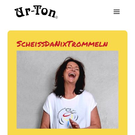
ScheißDaNixTrommeln