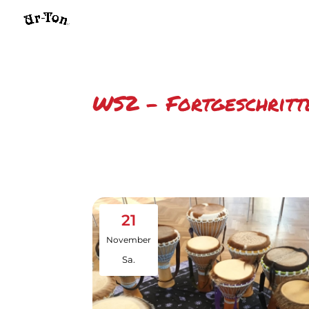
WS2 – Fortgeschritt
21
November
Sa.