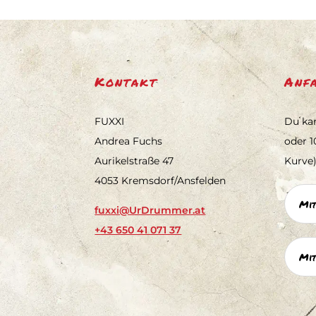
Kontakt
Anf
FUXXI
Du kan
Andrea Fuchs
oder 1
Aurikelstraße 47
Kurve)
4053 Kremsdorf/Ansfelden
Mit
fuxxi@UrDrummer.at
+43 650 41 071 37
Mit